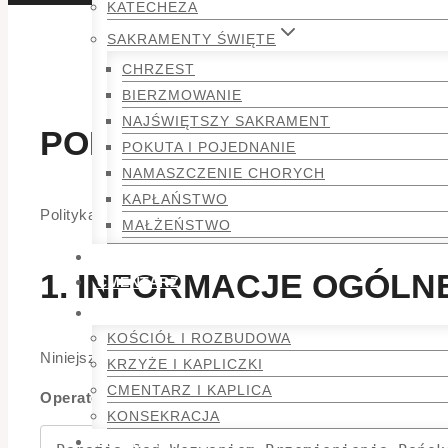
KATECHEZA
SAKRAMENTY ŚWIĘTE
CHRZEST
BIERZMOWANIE
NAJŚWIĘTSZY SAKRAMENT
POLITYKA PRYWATNOŚC
POKUTA I POJEDNANIE
NAMASZCZENIE CHORYCH
KAPŁAŃSTWO
Polityka prywatności opisuje zasady przetwarzania przez 
MAŁŻEŃSTWO
AKTUALNOŚCI
1. INFORMACJE OGÓLN
CMENTARZ
GALERIA
KOŚCIÓŁ I ROZBUDOWA
Niniejsza polityka dotyczy Serwisu www, funkcjonująceg
KRZYŻE I KAPLICZKI
CMENTARZ I KAPLICA
Operatorem serwisu oraz Administratorem danych oso
KONSEKRACJA
KONTAKT