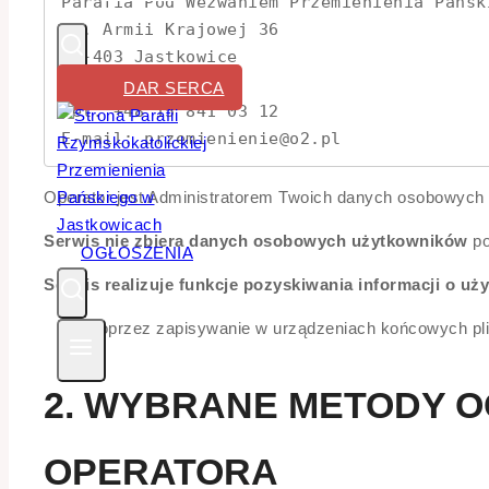
Parafia Pod Wezwaniem Przemienienia Pańsk
ul. Armii Krajowej 36

37-403 Jastkowice

woj. podkarpackie

DAR SERCA
Tel: +48 15 841 03 12

E-mail: przemienienie@o2.pl
Operator jest Administratorem Twoich danych osobowych 
Serwis nie zbiera danych osobowych użytkowników
po
OGŁOSZENIA
Serwis realizuje funkcje pozyskiwania informacji o u
Poprzez zapisywanie w urządzeniach końcowych plik
2. WYBRANE METODY 
OPERATORA