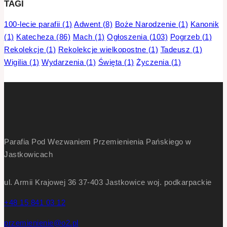
TAGI
100-lecie parafii
(1)
Adwent
(8)
Boże Narodzenie
(1)
Kanonik
(1)
Katecheza
(86)
Mach
(1)
Ogłoszenia
(103)
Pogrzeb
(1)
Rekolekcje
(1)
Rekolekcje wielkopostne
(1)
Tadeusz
(1)
Wigilia
(1)
Wydarzenia
(1)
Święta
(1)
Życzenia
(1)
Parafia Pod Wezwaniem Przemienienia Pańskiego w
Jastkowicach
ul. Armii Krajowej 36 37-403 Jastkowice woj. podkarpackie
+48 15 841 03 12
przemienienie@o2.pl