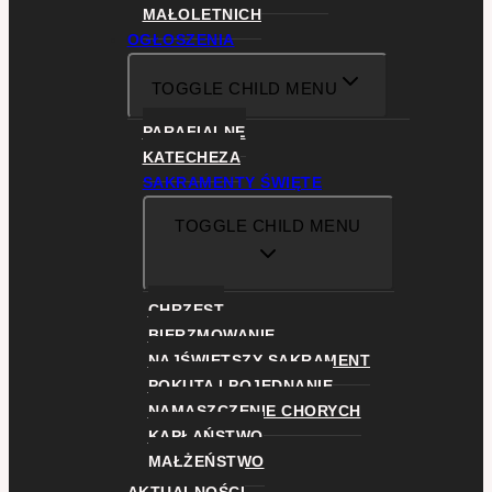
MAŁOLETNICH
OGŁOSZENIA
TOGGLE CHILD MENU
PARAFIALNE
KATECHEZA
SAKRAMENTY ŚWIĘTE
TOGGLE CHILD MENU
CHRZEST
BIERZMOWANIE
NAJŚWIĘTSZY SAKRAMENT
POKUTA I POJEDNANIE
NAMASZCZENIE CHORYCH
KAPŁAŃSTWO
MAŁŻEŃSTWO