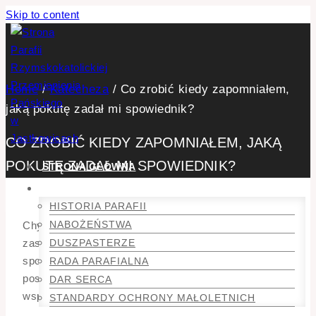
Skip to content
Home
/
Katecheza
/
Co zrobić kiedy zapomniałem,
jaką pokutę zadał mi spowiednik?
CO ZROBIĆ KIEDY ZAPOMNIAŁEM, JAKĄ
POKUTĘ ZADAŁ MI SPOWIEDNIK?
STRONA GŁÓWNA
PARAFIA
HISTORIA PARAFII
NABOŻEŃSTWA
Chyba niemal każdemu zdarzyło się usilnie
DUSZPASTERZE
zastanawiać, czy odprawił zadaną przy ostatniej
spowiedzi pokutę, a jeśli nie, to jaka ona była. Jak
RADA PARAFIALNA
postąpić, kiedy pamięć odmawia w tej sprawie
DAR SERCA
współpracy?
STANDARDY OCHRONY MAŁOLETNICH