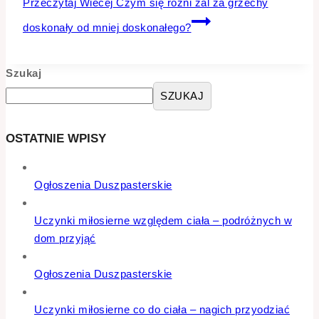
Przeczytaj Wiecej
Czym się różni żal za grzechy
doskonały od mniej doskonałego?
Szukaj
SZUKAJ
OSTATNIE WPISY
Ogłoszenia Duszpasterskie
Uczynki miłosierne względem ciała – podróżnych w
dom przyjąć
Ogłoszenia Duszpasterskie
Uczynki miłosierne co do ciała – nagich przyodziać