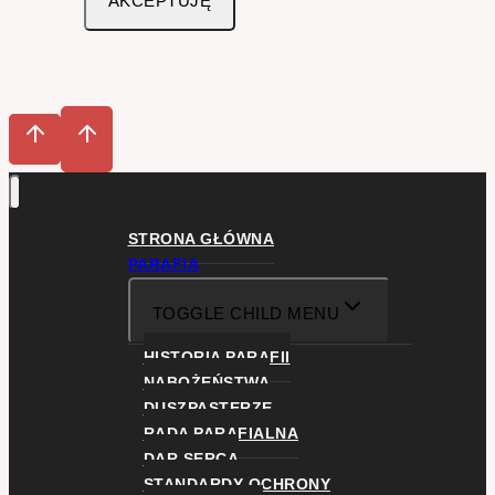
AKCEPTUJĘ
STRONA GŁÓWNA
PARAFIA
TOGGLE CHILD MENU
HISTORIA PARAFII
NABOŻEŃSTWA
DUSZPASTERZE
RADA PARAFIALNA
DAR SERCA
STANDARDY OCHRONY