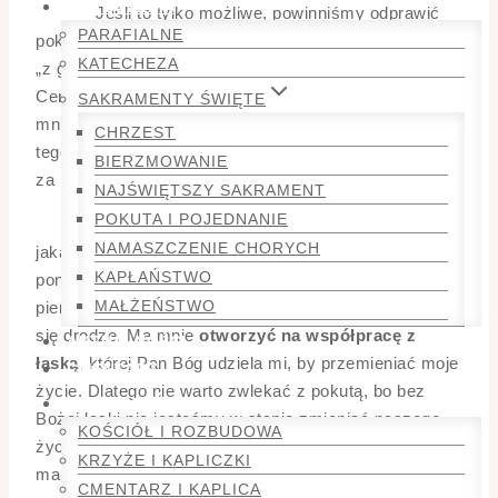
OGŁOSZENIA
Jeśli to tylko możliwe, powinniśmy odprawić
PARAFIALNE
pokutę jak najszybciej. I to wcale nie po to, żeby mieć
KATECHEZA
„z głowy”. Pokuta to nie jest wyrównanie rachunków.
Ceną za mój grzech jest krew Jezusa przelana za
SAKRAMENTY ŚWIĘTE
mnie na krzyżu. Ja sam nie jestem w stanie spłacić
CHRZEST
tego długu i właśnie dlatego On musiał przyjść i oddać
BIERZMOWANIE
za mnie życie.
NAJŚWIĘTSZY SAKRAMENT
POKUTA I POJEDNANIE
Zadana w konfesjonale pokuta – najczęściej
NAMASZCZENIE CHORYCH
jakaś forma modlitwy, choć nie zawsze – jest
KAPŁAŃSTWO
ponownym zaproszeniem na drogę ku dobru. Ma być
MAŁŻEŃSTWO
pierwszym krokiem na tej od nowa rozpoczynającej
się drodze. Ma mnie
otworzyć na współpracę z
AKTUALNOŚCI
łaską
, której Pan Bóg udziela mi, by przemieniać moje
CMENTARZ
życie. Dlatego nie warto zwlekać z pokutą, bo bez
GALERIA
Bożej łaski nie jesteśmy w stanie zmieniać naszego
KOŚCIÓŁ I ROZBUDOWA
życia. Kiedy jednak zapomnę odmówić zadaną pokutę
KRZYŻE I KAPLICZKI
mam dwie możliwości.
CMENTARZ I KAPLICA