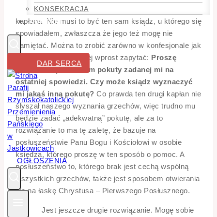
KONSEKRACJA
Pierwsza z nich, to udanie się po poradę do
kapłana. Nie musi to być ten sam ksiądz, u którego się
KONTAKT
spowiadałem, zwłaszcza że jego też mogę nie
pamiętać. Można to zrobić zarówno w konfesjonale jak
i poza nim. Najprościej wprost zapytać:
Proszę
DAR SERCA
księdza, zapomniałem pokuty zadanej mi na
ostatniej spowiedzi. Czy może ksiądz wyznaczyć
mi jakąś inną pokutę?
Co prawda ten drugi kapłan nie
słyszał naszego wyznania grzechów, więc trudno mu
będzie zadać „adekwatną” pokutę, ale za to
rozwiązanie to ma tę zaletę, że bazuje na
posłuszeństwie Panu Bogu i Kościołowi w osobie
księdza, którego proszę w ten sposób o pomoc. A
OGŁOSZENIA
posłuszeństwo to, którego brak jest cechą wspólną
wszystkich grzechów, także jest sposobem otwierania
się na łaskę Chrystusa – Pierwszego Posłusznego.
Jest jeszcze drugie rozwiązanie. Mogę sobie