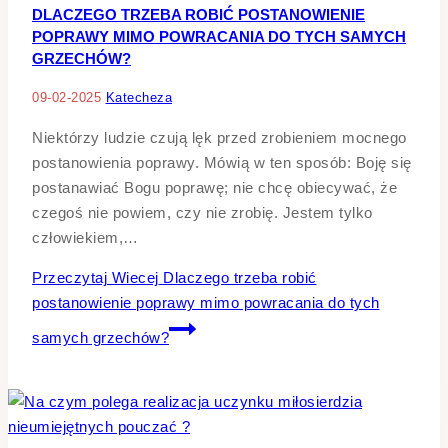
DLACZEGO TRZEBA ROBIĆ POSTANOWIENIE
POPRAWY MIMO POWRACANIA DO TYCH SAMYCH
GRZECHÓW?
09-02-2025
Katecheza
Niektórzy ludzie czują lęk przed zrobieniem mocnego
postanowienia poprawy. Mówią w ten sposób: Boję się
postanawiać Bogu poprawę; nie chcę obiecywać, że
czegoś nie powiem, czy nie zrobię. Jestem tylko
człowiekiem,…
Przeczytaj Wiecej
Dlaczego trzeba robić
postanowienie poprawy mimo powracania do tych
samych grzechów?