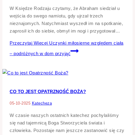
W Księdze Rodzaju czytamy, że Abraham siedział u
wejścia do swego namiotu, gdy ujrzał trzech
nieznajomych. Natychmiast wyszedł im na spotkanie,
zaprosił ich do siebie, obmył im nogi i przygotował…
Przeczytaj Wiecej
Uczynki miłosierne względem ciała
– podróżnych w dom przyjąć
CO TO JEST OPATRZNOŚĆ BOŻA?
05-10-2025
Katecheza
W czasie naszych ostatnich katechez pochylaliśmy
się nad tajemnicą Boga Stworzyciela świata i
człowieka. Pozostaje nam jeszcze zastanowić się czy