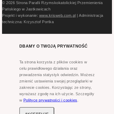
© 2026 Strona Parafii Rzymskokatolickiej Przemienienia
Pańskiego w Jastkowicach
Projekt i wykonanie:
www.krisweb.com.pl
| Administracja
techniczna: Krzysztof Portka
DBAMY O TWOJĄ PRYWATNOŚĆ
Ta strona korzysta z plików cookies w
celu prawidłowego działania oraz
prowadzenia statystyk odwiedzin. Możesz
zmienić ustawienia swojej przeglądarki w
zakresie cookies. Korzystając ze strony,
wyrażasz zgodę na ich użycie. Szczegóły
w
Polityce prywatności i cookies
.